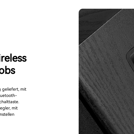
reless
nobs
eliefert, mit
luetooth-
halttaste.
egler, mit
nstellen