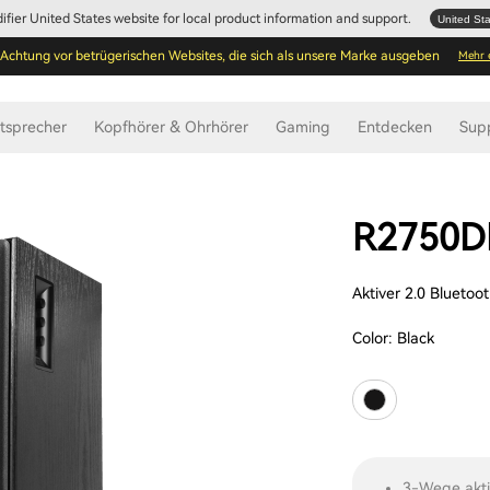
Edifier United States website for local product information and support.
United St
Achtung vor betrügerischen Websites, die sich als unsere Marke ausgeben
Mehr 
tsprecher
Kopfhörer & Ohrhörer
Gaming
Entdecken
Sup
R2750D
Aktiver 2.0 Bluetoo
Color:
Black
3-Wege akti