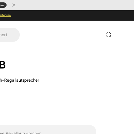
ates
erfahren
port
B
th-Regallautsprecher
ve Regallautsprecher