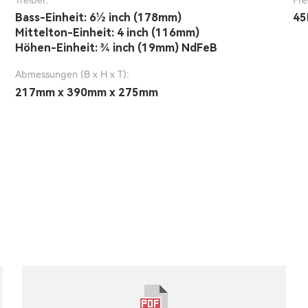
Treiber:
Fr
Bass-Einheit: 6½ inch (178mm)
45
Mittelton-Einheit: 4 inch (116mm)
Höhen-Einheit: ¾ inch (19mm) NdFeB
Abmessungen (B x H x T):
217mm x 390mm x 275mm