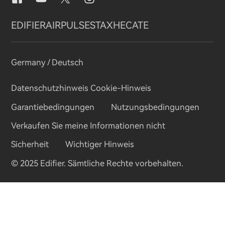
Vertriebspartner werden
EQ-Einstellungen
EDIFIER
AIRPULSE
STAX
HECATE
Snapdragon Sound™
Germany / Deutsch
Musikstreaming
Datenschutzhinweis
Cookie-Hinweis
Garantiebedingungen
Nutzungsbedingungen
Verkaufen Sie meine Informationen nicht
Sicherheit
Wichtiger Hinweis
© 2025 Edifier. Sämtliche Rechte vorbehalten.