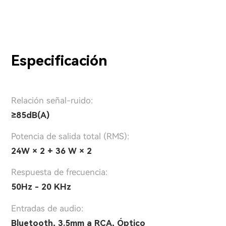
Especificación
Relación señal-ruido:
≥85dB(A)
Potencia de salida total (RMS):
24W × 2 + 36 W × 2
Respuesta de frecuencia:
50Hz - 20 KHz
Entradas de audio:
Bluetooth, 3.5mm a RCA, Óptico