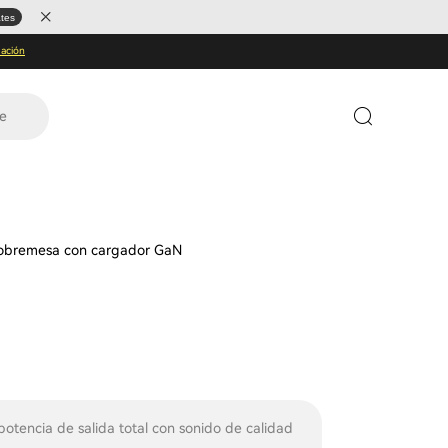
ates
ación
te
sobremesa con cargador GaN
otencia de salida total con sonido de calidad