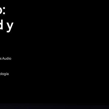
:
d y
es Audio
ología