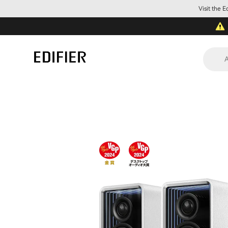
Visit the 
A