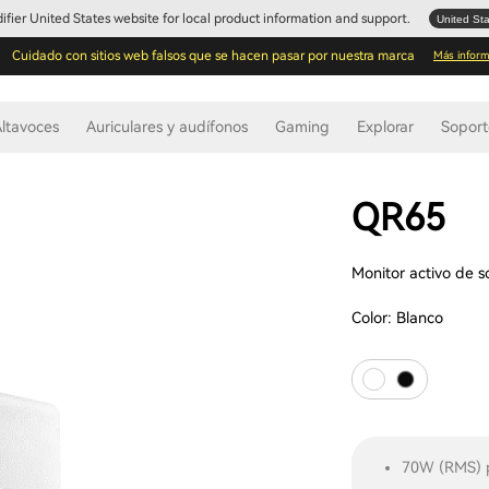
Edifier United States website for local product information and support.
United St
Cuidado con sitios web falsos que se hacen pasar por nuestra marca
Más inform
ltavoces
Auriculares y audífonos
Gaming
Explorar
Sopor
QR65
Monitor activo de 
Color:
Blanco
70W (RMS) p