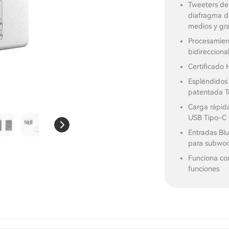
Tweeters de 
diafragma de
medios y gr
Procesamient
bidirecciona
Certificado 
Espléndidos 
patentada 
Carga rápid
USB Tipo-C 
Entradas Blu
para subwoo
Funciona co
funciones