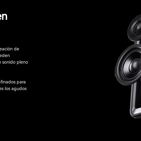
en
leación de
ueden
n sonido pleno
afinados para
les los agudos