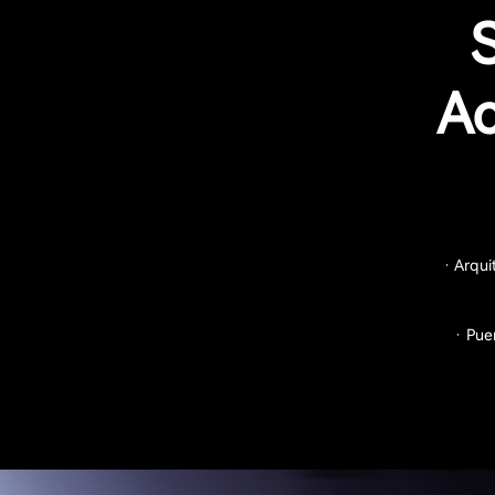
Ac
· Arqui
· Pue