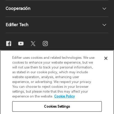
Cooperación
Declaración de conformidad de la UE
Nuestra historia
Edifier Tech
Contáctenos
Sala de prensa
Distribuidores regionales
Conviértase en distribuidor
Ajuste de ecualizador
EDIFIER
AIRPULSE
STAX
HECATE
Edifier uses cookies and related technologies. We use
Snapdragon Sound™
cookies to enhance your website experience, but we
will not use them to track your personal information,
as stated in our cookie policy, which may include
España / Español
Streaming de música
website operation, analysis, enhancing user
experience, or advertising. We respect your privacy.
You can choose to reject cookies in your browser
Aviso de privacidad
Aviso de cookies
settings, but please note that this may affect your
experience on the website.
Cookie Policy
Política de garantía
Términos de uso
Cookies Settings
No vender mi información
Seguridad