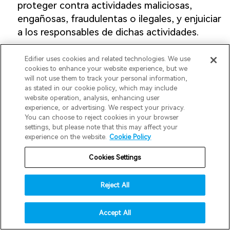
proteger contra actividades maliciosas,
engañosas, fraudulentas o ilegales, y enjuiciar
a los responsables de dichas actividades.
(3) Depuración para identificar y reparar
Edifier uses cookies and related technologies. We use
cookies to enhance your website experience, but we
errores que afectan la funcionalidad prevista
will not use them to track your personal information,
existente.
as stated in our cookie policy, which may include
website operation, analysis, enhancing user
experience, or advertising. We respect your privacy.
(4) Realizar servicios en nombre del negocio o
You can choose to reject cookies in your browser
proveedor de servicios, incluyendo verificar
settings, but please note that this may affect your
experience on the website.
Cookie Policy
información del cliente, proporcionar
servicios de publicidad o marketing,
Cookies Settings
proporcionar servicios analíticos o servicios
similares en nombre del negocio o proveedor
Reject All
de servicios.
Accept All
(5) Emprender investigación interna para