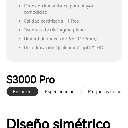
Conexión inalámbrica para mayor
comodidad
Calidad certificada Hi-Res
Tweeters de diafragma planar
Unidad de graves de 6.5” (179mm)
Decodificación Qualcomm® aptX™ HD
S3000 Pro
Resumen
Especificación
Preguntas frecuent
Diseño simétrico