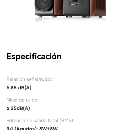
Especificación
Relación señal/ruido:
≥ 85 dB(A)
Nivel de ruido:
≤ 25dB(A)
Potencia de salida total (RMS):
R/L(Agudos): 8W+8W