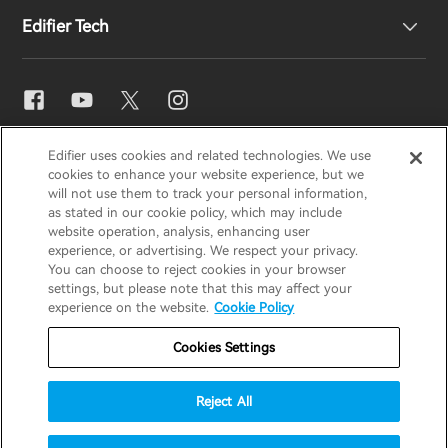
Edifier Tech
Contáctenos
Sala de prensa
Distribuidores regionales
Conviértase en distribuidor
Ajuste de ecualizador
EDIFIER
AIRPULSE
STAX
HECATE
Edifier uses cookies and related technologies. We use
Snapdragon Sound™
cookies to enhance your website experience, but we
will not use them to track your personal information,
as stated in our cookie policy, which may include
España / Español
Streaming de música
website operation, analysis, enhancing user
experience, or advertising. We respect your privacy.
You can choose to reject cookies in your browser
Aviso de privacidad
Aviso de cookies
settings, but please note that this may affect your
experience on the website.
Cookie Policy
Política de garantía
Términos de uso
Cookies Settings
No vender mi información
Seguridad
Aviso importante
Reject All
Copyright © 2026 Edifier. Todos los derechos