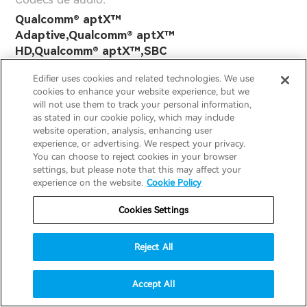
Qualcomm® aptX™
Adaptive,Qualcomm® aptX™
HD,Qualcomm® aptX™,SBC
Transductor:
Edifier uses cookies and related technologies. We use
cookies to enhance your website experience, but we
89mm*70mm Transductor magnético
will not use them to track your personal information,
planar
as stated in our cookie policy, which may include
website operation, analysis, enhancing user
Nivel de presión sonora:
experience, or advertising. We respect your privacy.
You can choose to reject cookies in your browser
94 ± 3 dB(A)
settings, but please note that this may affect your
experience on the website.
Cookie Policy
Peso neto:
Cookies Settings
Alrededor de 329g
Dimensiones (L x W x H mm):
Reject All
208 x 110 x 255 mm
Accept All