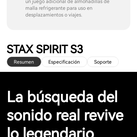
un juego adicional de almohadillas de
malla refrigerante para uso en
desplazamientos o viajes.
STAX SPIRIT S3
Resumen
Especificación
Soporte
La búsqueda del
sonido real revive
lo legendario