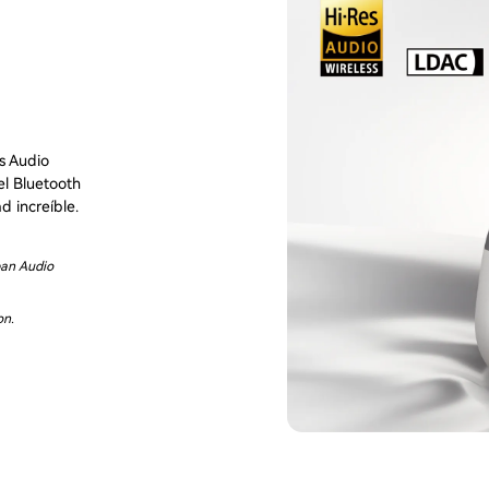
s Audio
el Bluetooth
d increíble.
apan Audio
on.