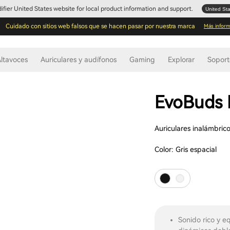
Edifier United States website for local product information and support.
United St
Cuidado con sitios web falsos que se hacen pasar por nuestra marca
Más inform
ltavoces
Auriculares y audífonos
Gaming
Explorar
Sopor
EvoBuds 
Auriculares inalámbric
Color:
Gris espacial
Sonido rico y e