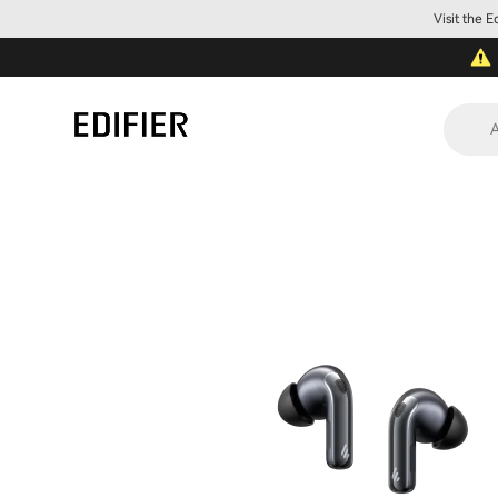
Visit the 
A