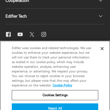
Cooperación
Declaración de conformidad de la UE
Nuestra historia
Edifier Tech
Contáctenos
Sala de prensa
Distribuidores regionales
Conviértase en distribuidor
Ajuste de ecualizador
EDIFIER
AIRPULSE
STAX
HECATE
Edifier uses cookies and related technologies. We use
Snapdragon Sound™
cookies to enhance your website experience, but we
will not use them to track your personal information,
as stated in our cookie policy, which may include
España / Español
Streaming de música
website operation, analysis, enhancing user
experience, or advertising. We respect your privacy.
You can choose to reject cookies in your browser
Aviso de privacidad
Aviso de cookies
settings, but please note that this may affect your
experience on the website.
Cookie Policy
Política de garantía
Términos de uso
Cookies Settings
No vender mi información
Seguridad
Aviso importante
Reject All