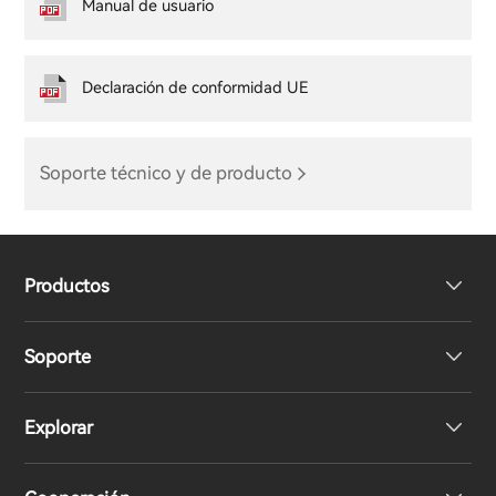
Manual de usuario
Declaración de conformidad UE
Soporte técnico y de producto
Productos
Soporte
Auriculares
Explorar
Altavoces
Soporte del producto