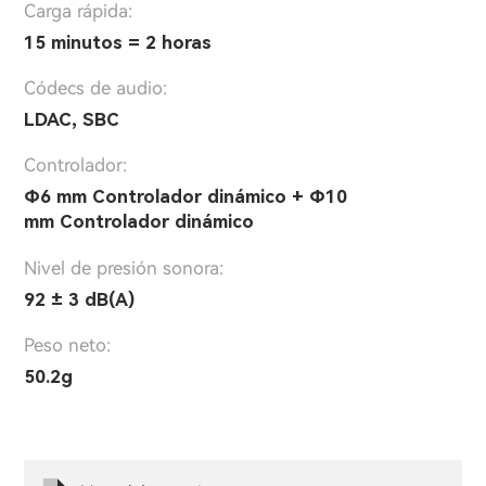
Carga rápida:
15 minutos = 2 horas
Códecs de audio:
LDAC, SBC
Controlador:
Φ6 mm Controlador dinámico + Φ10
mm Controlador dinámico
Nivel de presión sonora:
92 ± 3 dB(A)
Peso neto:
50.2g