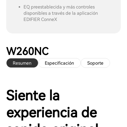
EQ preestablecida y más controles
disponibles a través de la aplicación
EDIFIER ConneX
W260NC
Resumen
Especificación
Soporte
Siente la
experiencia de