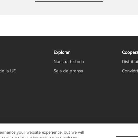
Explorar
Coopera
Nuestra historia
Distribu
de la UE
Sala de prensa
Conviért
 enhance your website experience, but we will
antía
Términos de uso
No vender mi información
Seguridad