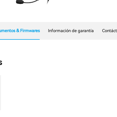
umentos & Firmwares
Información de garantía
Contác
s