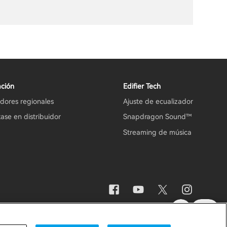
ción
Edifier Tech
idores regionales
Ajuste de ecualizador
ase en distribuidor
Snapdragon Sound™
Streaming de música
Aviso importante
España / Español