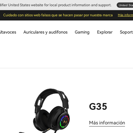
Edifier United States website for local product information and support.
United St
Cuidado con sitios web falsos que se hacen pasar por nuestra marca
Más inform
ltavoces
Auriculares y audífonos
Gaming
Explorar
Sopor
G35
Más información