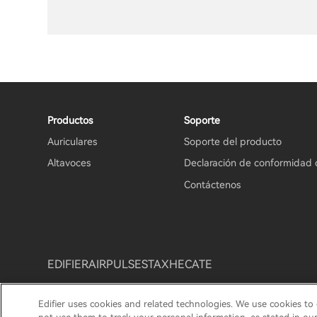
Productos
Soporte
Auriculares
Soporte del producto
Altavoces
Declaración de conformidad 
Contáctenos
EDIFIER
AIRPULSE
STAX
HECATE
Edifier uses cookies and related technologies. We use cookies to
Aviso de privacidad
Aviso de cookies
Política de gar