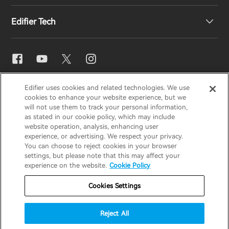
Edifier Tech
Contáctenos
Sala de prensa
Distribuidores regionales
Conviértase en distribuidor
Ajuste de ecualizador
EDIFIER
AIRPULSE
STAX
HECATE
Edifier uses cookies and related technologies. We use
Snapdragon Sound™
cookies to enhance your website experience, but we
will not use them to track your personal information,
as stated in our cookie policy, which may include
España / Español
Streaming de música
website operation, analysis, enhancing user
experience, or advertising. We respect your privacy.
You can choose to reject cookies in your browser
Aviso de privacidad
Aviso de cookies
settings, but please note that this may affect your
experience on the website.
Cookie Policy
Política de garantía
Términos de uso
Cookies Settings
No vender mi información
Seguridad
Aviso importante
Reject All
Copyright © 2026 Edifier. Todos los derechos