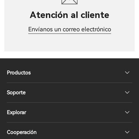
Atención al cliente
Envíanos un correo electrónico
Productos
Soporte
Auriculares
Explorar
Altavoces
Soporte del producto
Cooperación
Declaración de conformidad de la UE
Nuestra historia