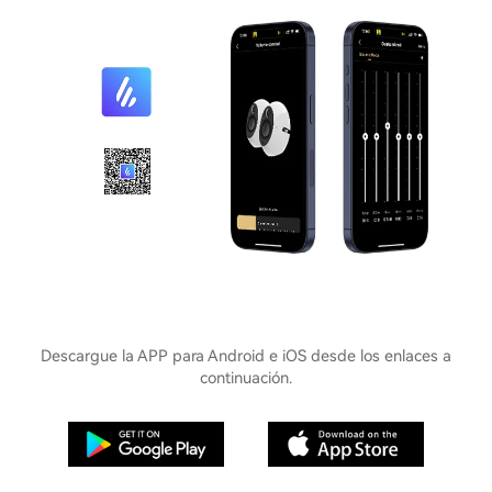
Descargue la APP para Android e iOS desde los enlaces a
continuación.