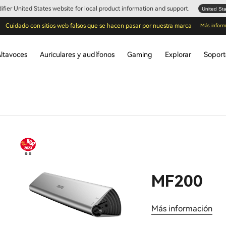
Edifier United States website for local product information and support.
United St
Cuidado con sitios web falsos que se hacen pasar por nuestra marca
Más inform
ltavoces
Auriculares y audífonos
Gaming
Explorar
Sopor
MF200
Más información