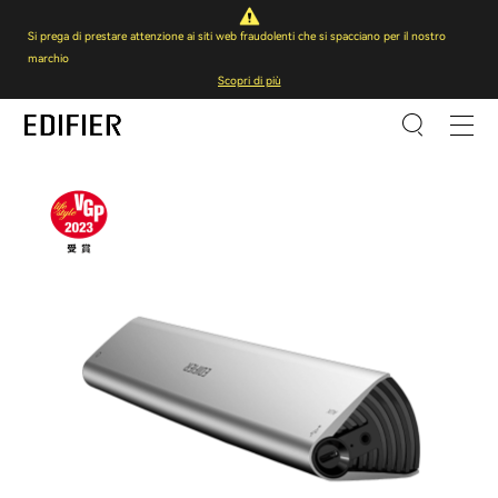
Si prega di prestare attenzione ai siti web fraudolenti che si spacciano per il nostro
marchio
Scopri di più