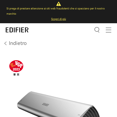
Si prega di prestare attenzione ai siti web fraudolenti che si spacciano per il nostro
marchio
Scopri di più
Indietro