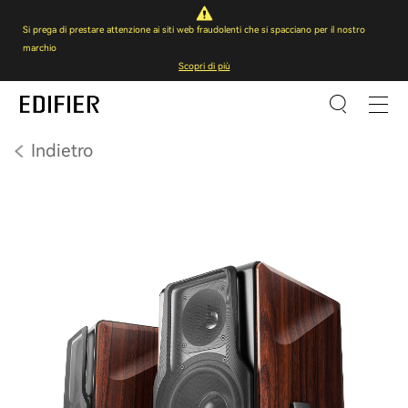
Si prega di prestare attenzione ai siti web fraudolenti che si spacciano per il nostro
marchio
Scopri di più
Indietro