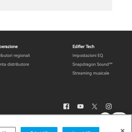
perazione
Edifier Tech
ributori regionali
Impostazioni EQ
nta distributore
Snapdragon Sound™
Streaming musicale
ni
Sicurezza
Avviso importante
Italia / Italiano