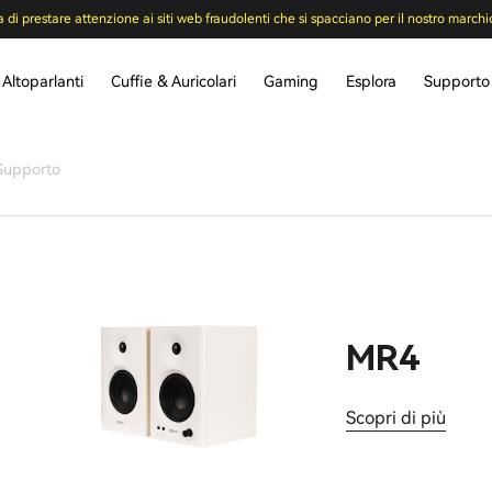
a di prestare attenzione ai siti web fraudolenti che si spacciano per il nostro marchi
Altoparlanti
Cuffie & Auricolari
Gaming
Esplora
Supporto
Supporto
MR4
Scopri di più