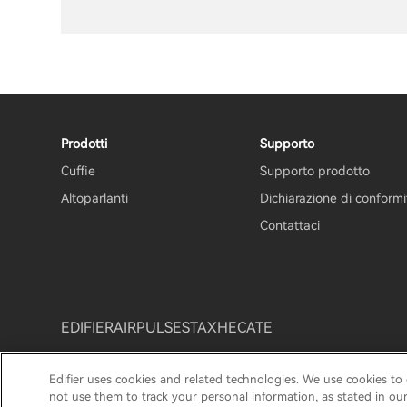
Prodotti
Supporto
Cuffie
Supporto prodotto
Altoparlanti
Dichiarazione di conform
Contattaci
EDIFIER
AIRPULSE
STAX
HECATE
Edifier uses cookies and related technologies. We use cookies to
Informativa sulla privacy
Informativa sui cookie
Polit
not use them to track your personal information, as stated in ou