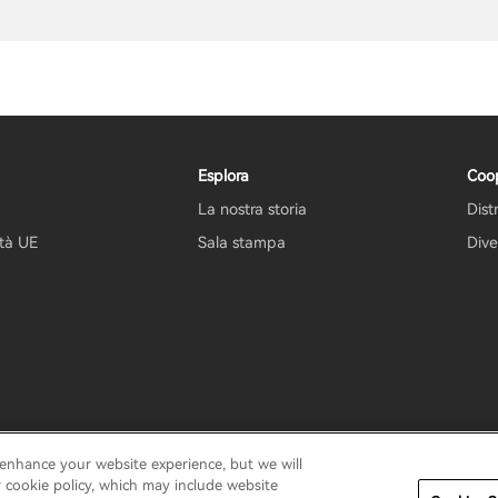
Esplora
Coo
La nostra storia
Dist
ità UE
Sala stampa
Dive
 enhance your website experience, but we will
ica di garanzia
Termini di utilizzo
Non vendere le mie informazio
r cookie policy, which may include website