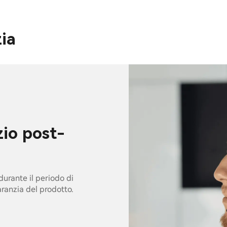
zia
zio post-
urante il periodo di
garanzia del prodotto.