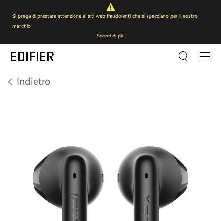
Si prega di prestare attenzione ai siti web fraudolenti che si spacciano per il nostro
marchio
Scopri di più
Indietro