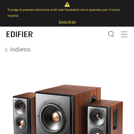
Si prega di prestare attenzione ai siti web fraudolenti che si spacciano per il nostro
marchio
Scopri di più
Indietro