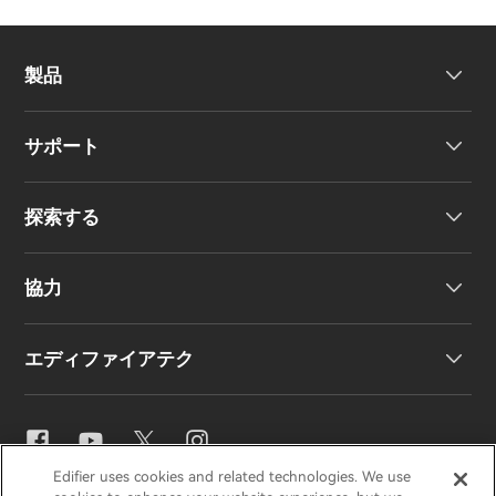
製品
サポート
ヘッドホン
探索する
ワイヤレスイヤーバッド
製品サポート
協力
EU 適合宣言
私たちのストーリー
エディファイアテク
お問い合わせ
ニュースルーム
地域販売代理店
販売代理店になる
イコライザー設定
Edifier uses cookies and related technologies. We use