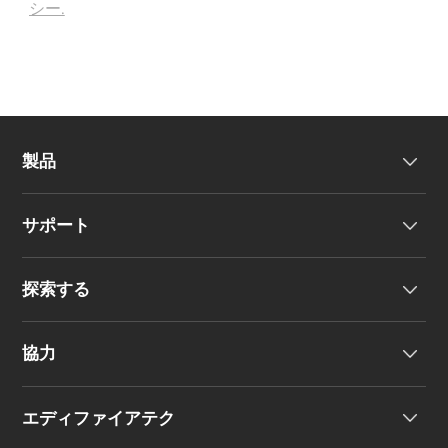
シー.
製品
サポート
ヘッドホン
探索する
ワイヤレスイヤーバッド
製品サポート
協力
EU 適合宣言
私たちのストーリー
エディファイアテク
お問い合わせ
ニュースルーム
地域販売代理店