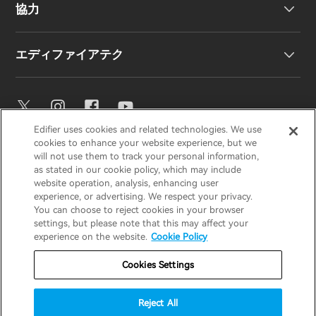
協力
EU 適合宣言
私たちのストーリー
エディファイアテク
お問い合わせ
ニュースルーム
地域販売代理店
販売代理店になる
イコライザー設定
Edifier uses cookies and related technologies. We use
EDIFIER
AIRPULSE
STAX
HECATE
cookies to enhance your website experience, but we
Snapdragon Sound™
will not use them to track your personal information,
as stated in our cookie policy, which may include
website operation, analysis, enhancing user
Japan / 日本語
experience, or advertising. We respect your privacy.
音楽ストリーミング
You can choose to reject cookies in your browser
settings, but please note that this may affect your
プライバシー通知
クッキー通知
experience on the website.
Cookie Policy
保証ポリシー
利用規約
Cookies Settings
私の情報を販売しないでください
Reject All
セキュリティ
重要なお知らせ