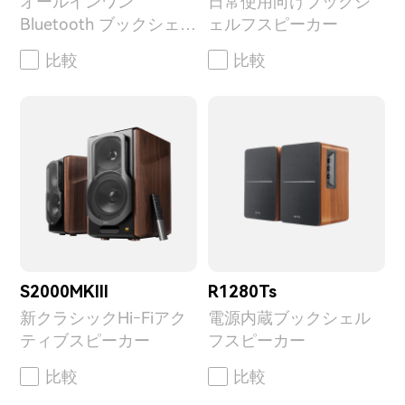
オールインワン
日常使用向けブックシ
Bluetooth ブックシェル
ェルフスピーカー
フスピーカー
比較
比較
S2000MKIII
R1280Ts
新クラシックHi‑Fiアク
電源内蔵ブックシェル
ティブスピーカー
フスピーカー
比較
比較