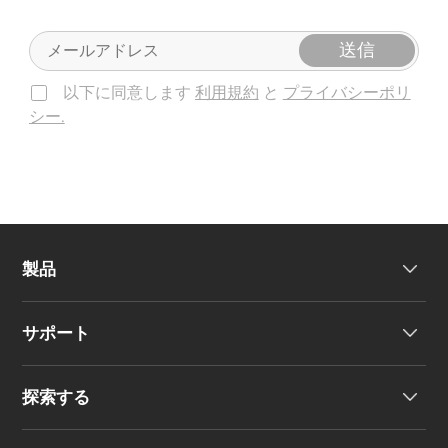
送信
以下に同意します
利用規約
と
プライバシーポリ
シー.
製品
サポート
ヘッドホン
探索する
ワイヤレスイヤーバッド
製品サポート