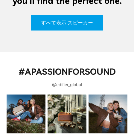
you'll find the perfect one.
すべて表示 スピーカー
#APASSIONFORSOUND
@edifier_global