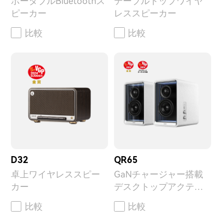
ポータブルBluetoothス
テーブルトップワイヤ
ピーカー
レススピーカー
比較
比較
D32
QR65
卓上ワイヤレススピー
GaNチャージャー搭載
カー
デスクトップアクティ
ブモニター
比較
比較