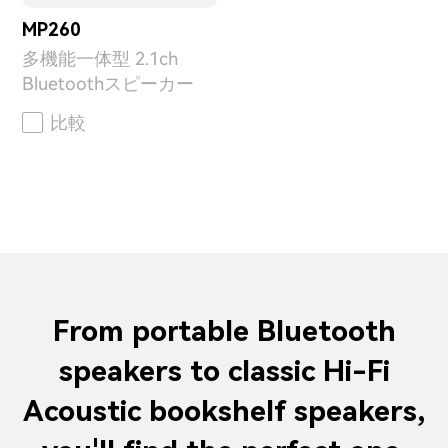
MP260
多機能一体型 2.1ch
Bluetoothスピーカー
比較
From portable Bluetooth
speakers to classic Hi-Fi
Acoustic bookshelf speakers,