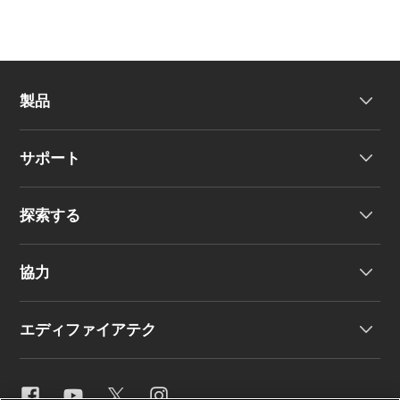
製品
サポート
ヘッドホン
探索する
ワイヤレスイヤーバッド
製品サポート
協力
EU 適合宣言
私たちのストーリー
エディファイアテク
お問い合わせ
ニュースルーム
地域販売代理店