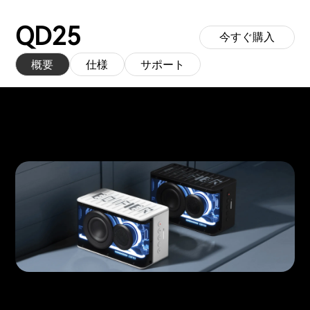
QD25
今すぐ購入
概要
仕様
サポート