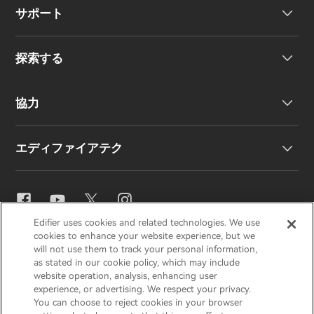
サポート
ヘッドホン
探索する
ワイヤレスイヤーバッド
製品サポート
協力
EU 適合宣言
私たちのストーリー
エディファイアテク
お問い合わせ
ニュースルーム
地域販売代理店
販売代理店になる
イコライザー設定
Edifier uses cookies and related technologies. We use
EDIFIER
AIRPULSE
STAX
HECATE
cookies to enhance your website experience, but we
Snapdragon Sound™
will not use them to track your personal information,
as stated in our cookie policy, which may include
website operation, analysis, enhancing user
Japan / 日本語
experience, or advertising. We respect your privacy.
音楽ストリーミング
You can choose to reject cookies in your browser