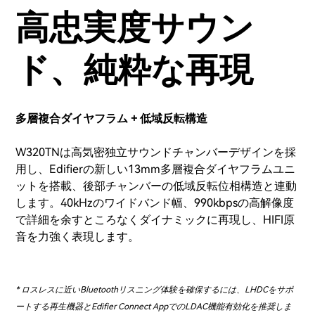
高忠実度サウン
ド、純粋な再現
多層複合ダイヤフラム + 低域反転構造
W320TNは高気密独立サウンドチャンバーデザインを採
用し、Edifierの新しい13mm多層複合ダイヤフラムユニ
ットを搭載、後部チャンバーの低域反転位相構造と連動
します。40kHzのワイドバンド幅、990kbpsの高解像度
で詳細を余すところなくダイナミックに再現し、HIFI原
音を力強く表現します。
* ロスレスに近いBluetoothリスニング体験を確保するには、LHDCをサポ
ートする再生機器とEdifier Connect AppでのLDAC機能有効化を推奨しま