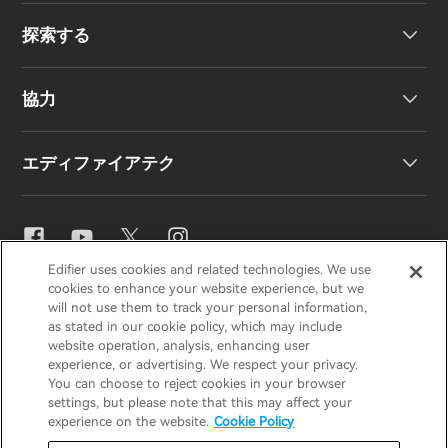
探索する
ワイヤレスイヤーバッド
製品サポート
協力
EU 適合宣言
私たちのストーリー
エディファイアテク
お問い合わせ
ニュースルーム
地域販売代理店
販売代理店になる
イコライザー設定
Edifier uses cookies and related technologies. We use
EDIFIER
AIRPULSE
STAX
HECATE
cookies to enhance your website experience, but we
Snapdragon Sound™
will not use them to track your personal information,
as stated in our cookie policy, which may include
website operation, analysis, enhancing user
Japan / 日本語
experience, or advertising. We respect your privacy.
音楽ストリーミング
You can choose to reject cookies in your browser
settings, but please note that this may affect your
プライバシー通知
クッキー通知
experience on the website.
Cookie Policy