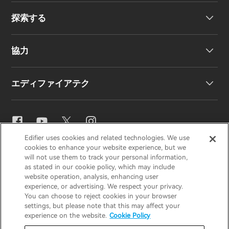
探索する
ワイヤレスイヤーバッド
製品サポート
協力
EU 適合宣言
私たちのストーリー
エディファイアテク
お問い合わせ
ニュースルーム
地域販売代理店
販売代理店になる
イコライザー設定
Edifier uses cookies and related technologies. We use
EDIFIER
AIRPULSE
STAX
HECATE
cookies to enhance your website experience, but we
Snapdragon Sound™
will not use them to track your personal information,
as stated in our cookie policy, which may include
website operation, analysis, enhancing user
Japan / 日本語
experience, or advertising. We respect your privacy.
音楽ストリーミング
You can choose to reject cookies in your browser
settings, but please note that this may affect your
プライバシー通知
クッキー通知
experience on the website.
Cookie Policy