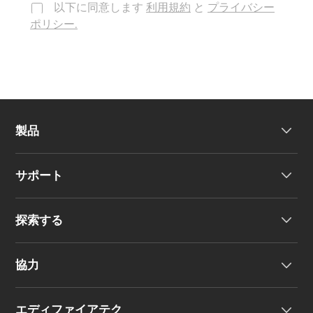
以下に同意します
利用規約
と
プライバシー
ポリシー.
製品
サポート
ヘッドホン
探索する
ワイヤレスイヤーバッド
製品サポート
協力
EU 適合宣言
私たちのストーリー
エディファイアテク