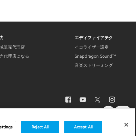
力
エディファイアテク
域販売代理店
イコライザー設定
売代理店になる
Snapdragon Sound™
音楽ストリーミング
なお知らせ
Japan / 日本語
ettings
Reject All
Accept All