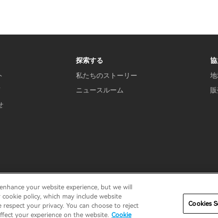
探索する
協
ト
私たちのストーリー
地
言
ニュースルーム
販
せ
 enhance your website experience, but we will
用規約
私の情報を販売しないでください
セキュリティ
重要
r cookie policy, which may include website
Cookies S
e respect your privacy. You can choose to reject
ffect your experience on the website.
Cookie