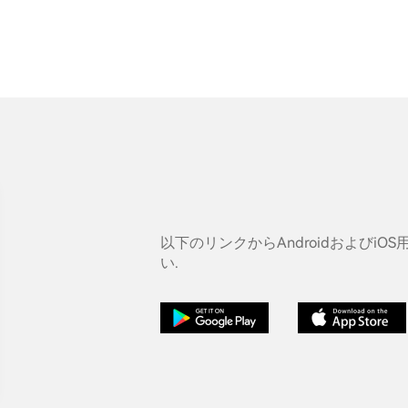
以下のリンクからAndroidおよびi
い.