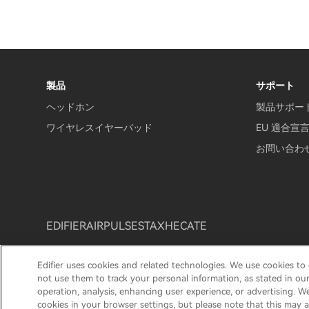
製品
サポート
ヘッドホン
製品サポー
ワイヤレスイヤーバッド
EU 適合宣
お問い合わ
EDIFIER
AIRPULSE
STAX
HECATE
Edifier uses cookies and related technologies. We use cookies to
プライバシー通知
クッキー通知
保証ポリシー
利
not use them to track your personal information, as stated in ou
operation, analysis, enhancing user experience, or advertising. W
Copyright © 2026 Edifier Japan.
cookies in your browser settings, but please note that this may a