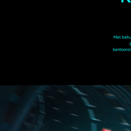
Met behu
kantoorom