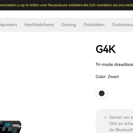
verzoeken u op te letten voor frauduleuze websites die zich voordoen als ons merk
dsprekers
Hoofdtelefoons
Gaming
Ontdekken
Ondersteu
G4K
Tri-mode draadloo
Color:
Zwart
Geniet van e
GHz en scha
de Bluetoot