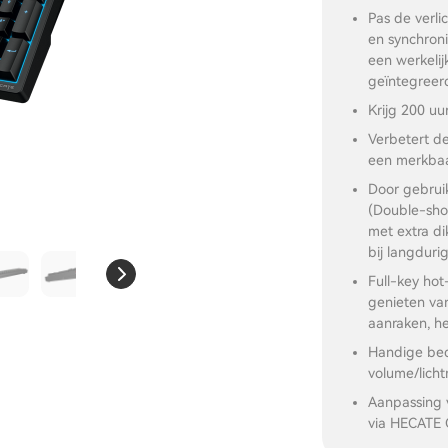
Pas de verlic
en synchroni
een werkeli
geïntegreer
Krijg 200 uu
Verbetert de
een merkbaar
Door gebrui
(Double-shot
met extra di
bij langdurig
Full-key hot
genieten van
aanraken, he
Handige bed
volume/lich
Aanpassing 
via HECATE 