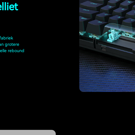
liet
fabriek
an grotere
nelle rebound