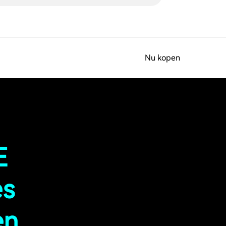
Nu kopen
E
es
en