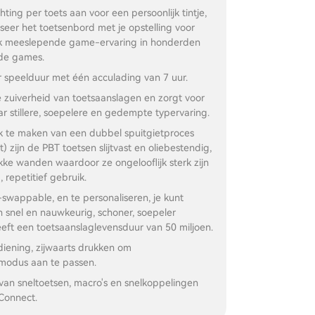
hting per toets aan voor een persoonlijk tintje,
seer het toetsenbord met je opstelling voor
jk meeslepende game-ervaring in honderden
de games.
r speelduur met één acculading van 7 uur.
 zuiverheid van toetsaanslagen en zorgt voor
 stillere, soepelere en gedempte typervaring.
k te maken van een dubbel spuitgietproces
) zijn de PBT toetsen slijtvast en oliebestendig,
kke wanden waardoor ze ongelooflijk sterk zijn
, repetitief gebruik.
-swappable, en te personaliseren, je kunt
 snel en nauwkeurig, schoner, soepeler
eft een toetsaanslaglevensduur van 50 miljoen.
iening, zijwaarts drukken om
tmodus aan te passen.
van sneltoetsen, macro's en snelkoppelingen
Connect.