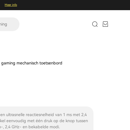
Meer info
ning
s gaming mechanisch toetsenbord
en ultrasnelle reactiesnelheid van 1 ms met 2,4
kel eenvoudig met één druk op de knop tussen
h-, 2,4 GHz- en bekabelde modi.