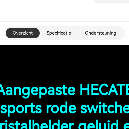
Overzicht
Specificatie
Ondersteuning
Aangepaste HECAT
sports rode switch
ristalhelder geluid 