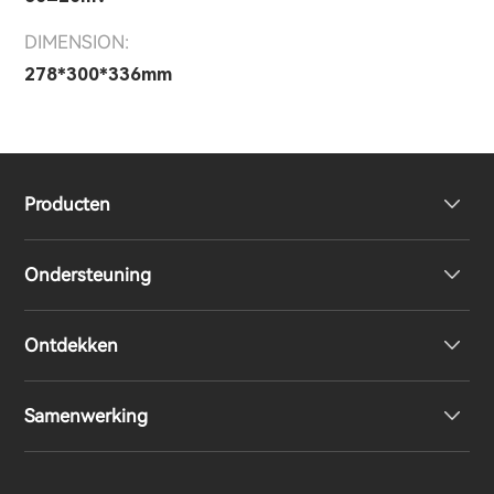
DIMENSION:
278*300*336mm
Producten
Ondersteuning
Volledig draadloze oordopjes
Ontdekken
Over-Ear & On-Ear hoofdtelefoon
Product ondersteuning
Samenwerking
Boekenplank luidsprekers
EU-conformiteitsverklaring
Ontwerpprijs