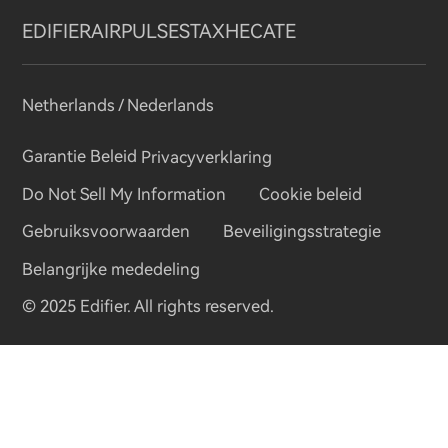
Draadloze luidsprekers
Neem contact met ons op
Sociale verantwoordelijkheden
Regionale distributeurs
EDIFIER
AIRPULSE
STAX
HECATE
Ons verhaal
Word distributeur
Netherlands / Nederlands
Pers
Garantie Beleid
Privacyverklaring
Do Not Sell My Information
Cookie beleid
Blogs
Gebruiksvoorwaarden
Beveiligingsstrategie
Belangrijke mededeling
© 2025 Edifier. All rights reserved.