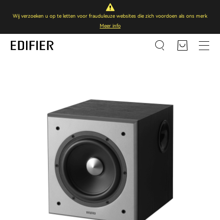
Wij verzoeken u op te letten voor frauduleuze websites die zich voordoen als ons merk
Meer info