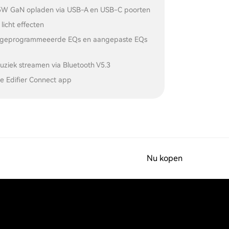
35W GaN opladen via USB-A en USB-C poorten
 licht effecten
orgeprogrammeeerde EQs en aangepaste EQs
uziek streamen via Bluetooth V5.3
e Edifier Connect app
Nu kopen