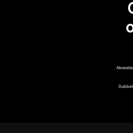
o
Akoestis
Dubbele