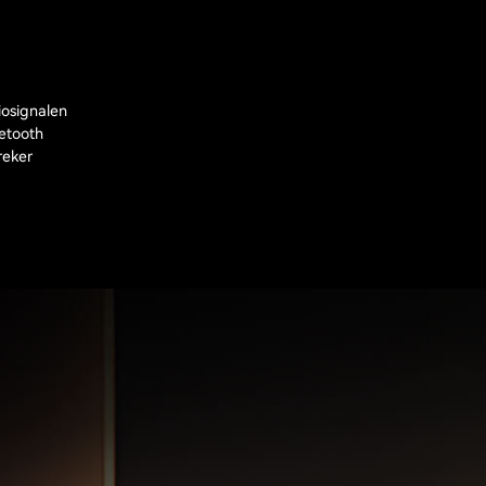
iosignalen
etooth
reker