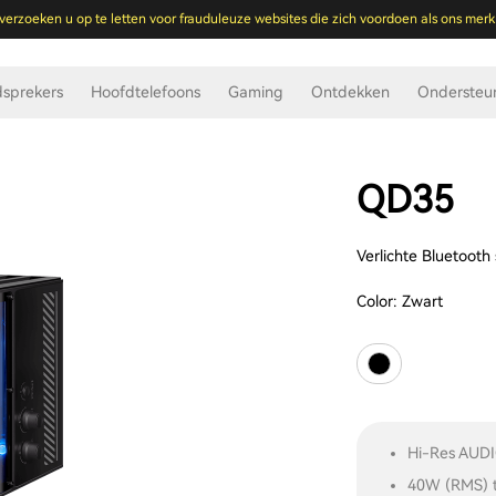
verzoeken u op te letten voor frauduleuze websites die zich voordoen als ons merk
dsprekers
Hoofdtelefoons
Gaming
Ontdekken
Ondersteu
QD35
Verlichte Bluetoot
Color:
Zwart
Hi-Res AUDI
40W (RMS) t