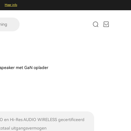
Meer info
ning
h speaker met GaN oplader
O en Hi-Res AUDIO WIRELESS gecertificeerd
otaal uitgangsvermogen