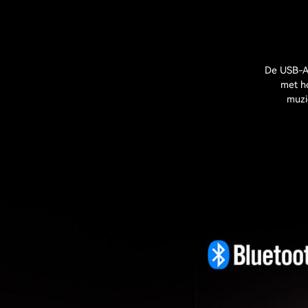
De USB-A-
met h
muzi