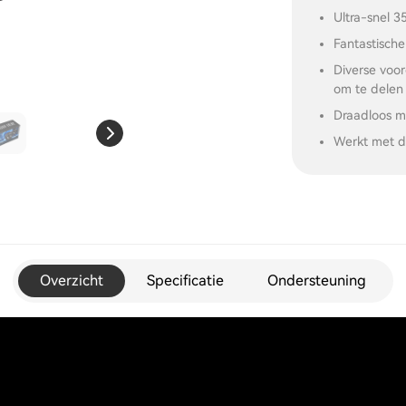
Ultra-snel 
Fantastische
Diverse vo
om te delen
Draadloos m
Werkt met d
Overzicht
Specificatie
Ondersteuning