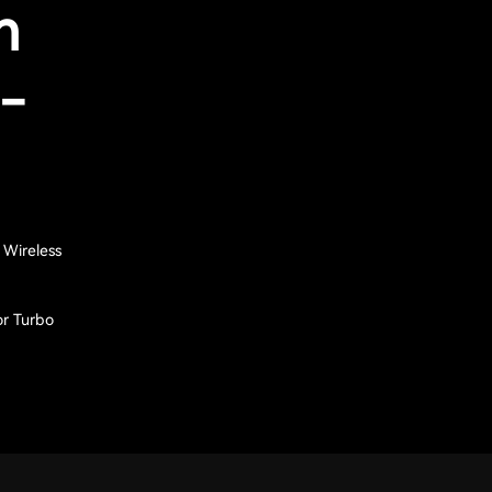
n
n-
 Wireless
or Turbo