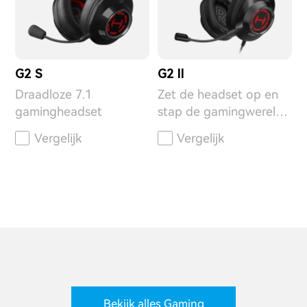
G2 S
G2 II
Draadloze 7.1
Zet de headset op en
gamingheadset
stap de gamingwereld
binnen
Vergelijk
Vergelijk
Bekijk alles Gaming