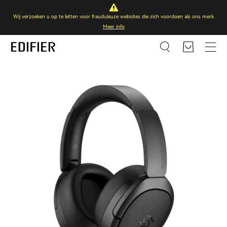
Wij verzoeken u op te letten voor frauduleuze websites die zich voordoen als ons merk
Meer info