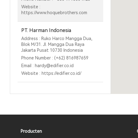
Website :
https://www.hoquebrothers.com
PT. Harman Indonesia
Address : Ruko Harco Mangga Dua,
Blok M/31. Jl. Mangga Dua Raya
Jakarta Pusat 10730 Indonesia
Phone Number : (+62) 816987659
Email : hardy@edifier.co.id
Website : https://edifier.co.id/
Extreme Adventure Sports
Address : FL-1B, Plot No. 410/2, Green
Terrace, Lane Number 5 Koregaon
Park, Pune, Maharashtra 411001
E-mail : admin@exadsports.com
Phone (Sales) : +919970195152
Producten
Phone (Service) : +912066050600