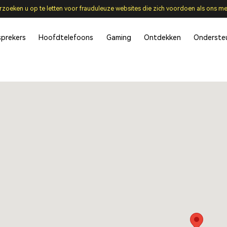
rzoeken u op te letten voor frauduleuze websites die zich voordoen als ons me
sprekers
Hoofdtelefoons
Gaming
Ontdekken
Onderste