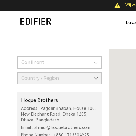
Wij ve
Luid
Continent
Country / Region
Hoque Brothers
Address : Parjoar Bhaban, House 100,
New Elephant Road, Dhaka 1205,
Dhaka, Bangladesh
Email : shimul@hoquebrothers.com
Phone Number : +880 1713304925