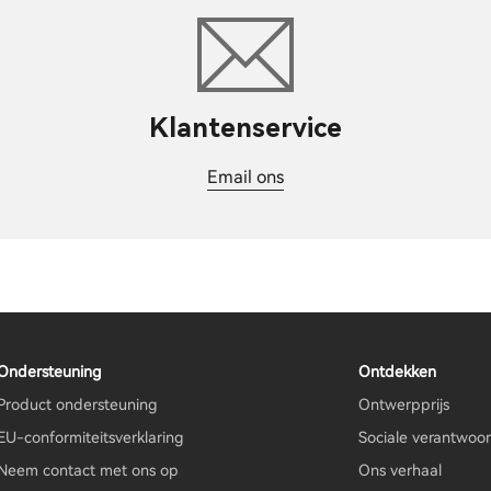
Klantenservice
Email ons
Ondersteuning
Ontdekken
Product ondersteuning
Ontwerpprijs
EU-conformiteitsverklaring
Sociale verantwoor
Neem contact met ons op
Ons verhaal