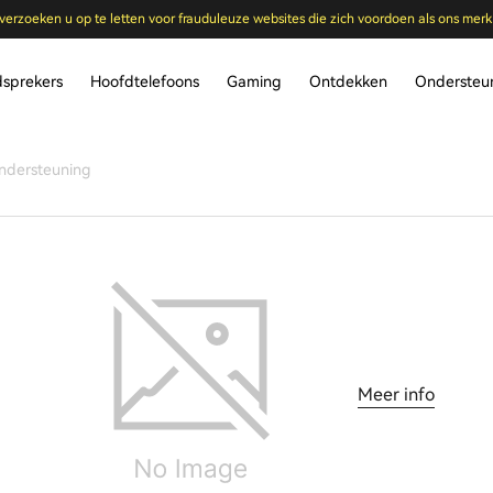
verzoeken u op te letten voor frauduleuze websites die zich voordoen als ons merk
dsprekers
Hoofdtelefoons
Gaming
Ontdekken
Ondersteu
ndersteuning
Meer info