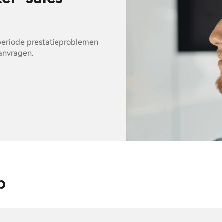
eperiode prestatieproblemen
aanvragen.
p