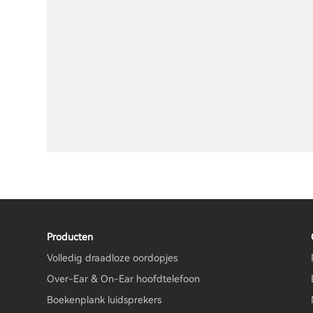
Producten
Volledig draadloze oordopjes
Over-Ear & On-Ear hoofdtelefoon
Boekenplank luidsprekers