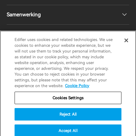
Samenwerking
Boekenplank luidsprekers
EU-conformiteitsverklaring
Ontwerpprijs
Draadloze luidsprekers
Neem contact met ons op
Sociale verantwoordelijkheden
Regionale distributeurs
Edifier uses cookies and related technologies. We use
EDIFIER
AIRPULSE
STAX
HECATE
cookies to enhance your website experience, but we
will not use them to track your personal information,
as stated in our cookie policy, which may include
Ons verhaal
Word distributeur
website operation, analysis, enhancing user
Netherlands / Nederlands
experience, or advertising. We respect your privacy.
You can choose to reject cookies in your browser
Pers
settings, but please note that this may affect your
Garantie Beleid
Privacyverklaring
experience on the website.
Cookie Policy
Do Not Sell My Information
Cookie beleid
Blogs
Cookies Settings
Gebruiksvoorwaarden
Beveiligingsstrategie
Reject All
Belangrijke mededeling
© 2025 Edifier. All rights reserved.
Accept All