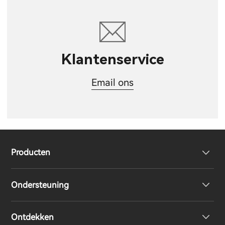
Klantenservice
Email ons
Producten
Ondersteuning
Volledig draadloze oordopjes
Ontdekken
Over-Ear & On-Ear hoofdtelefoon
Product ondersteuning