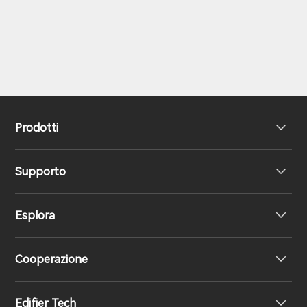
Prodotti
Supporto
Cuffie
Esplora
Altoparlanti
Supporto prodotto
Cooperazione
Dichiarazione di conformità UE
La nostra storia
Edifier Tech