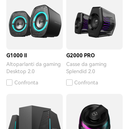
G1000 II
G2000 PRO
Altoparlanti da gaming
Casse da gaming
Desktop 2.0
Splendid 2.0
Confronta
Confronta