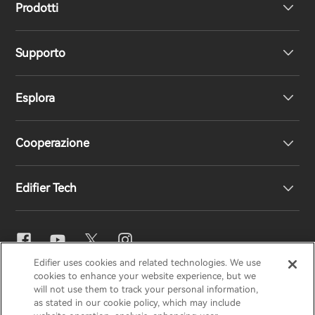
Prodotti
Supporto
Cuffie
Esplora
Altoparlanti
Supporto prodotto
Cooperazione
Dichiarazione di conformità UE
La nostra storia
Edifier Tech
Contattaci
Sala stampa
Distributori regionali
Diventa distributore
Impostazioni EQ
Edifier uses cookies and related technologies. We use
EDIFIER
AIRPULSE
STAX
HECATE
cookies to enhance your website experience, but we
Snapdragon Sound™
will not use them to track your personal information,
as stated in our cookie policy, which may include