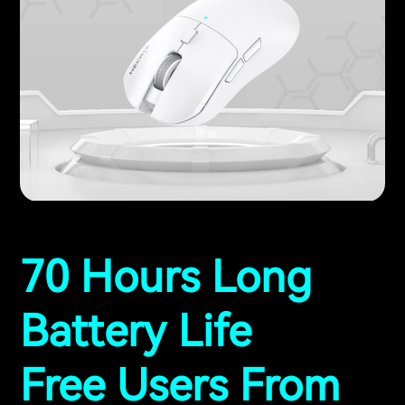
70 Hours Long
Battery Life
Free Users From