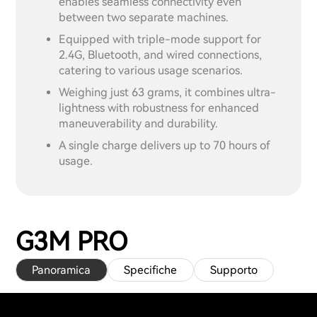
enables seamless connectivity even
between two separate machines.
Equipped with triple-mode support for
2.4G, Bluetooth, and wired connections,
catering to various usage scenarios.
Weighing just 63 grams, it combines ultra-
lightness with robustness for enhanced
maneuverability and durability.
A single charge delivers up to 70 hours of
usage.
G3M PRO
Panoramica
Specifiche
Supporto