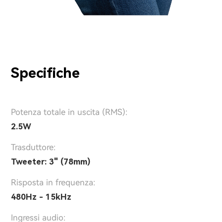
Specifiche
Potenza totale in uscita (RMS):
2.5W
Trasduttore:
Tweeter: 3" (78mm)
Risposta in frequenza:
480Hz - 15kHz
Ingressi audio: