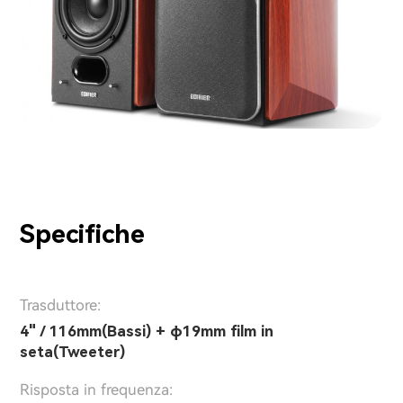
Specifiche
Trasduttore:
4" / 116mm(Bassi) + φ19mm film in
seta(Tweeter)
Risposta in frequenza: