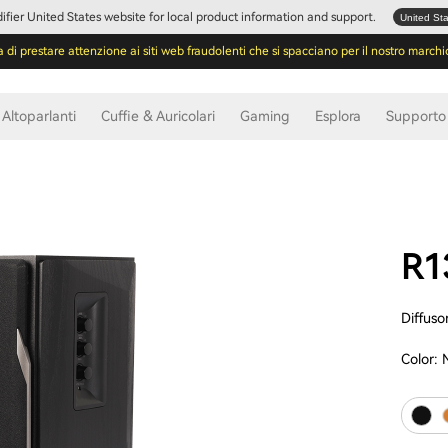
Edifier United States website for local product information and support.
United St
a di prestare attenzione ai siti web fraudolenti che si spacciano per il nostro marchi
Altoparlanti
Cuffie & Auricolari
Gaming
Esplora
Supporto
R1
Diffuso
Color: