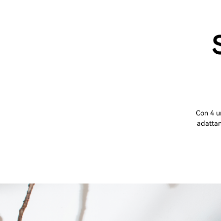
Con 4 u
adattan