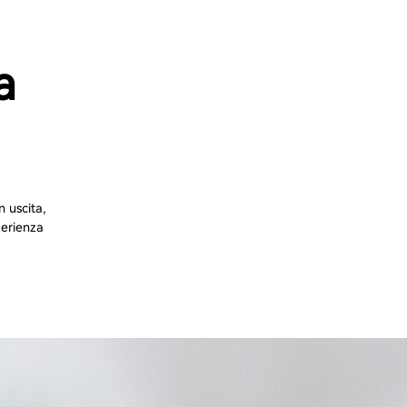
a
 uscita,
perienza