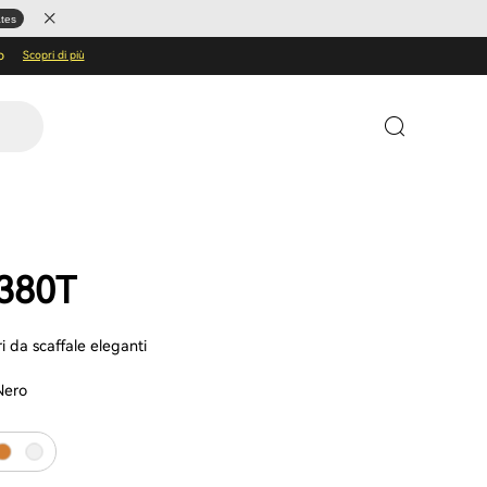
ates
o
Scopri di più
380T
ri da scaffale eleganti
Nero