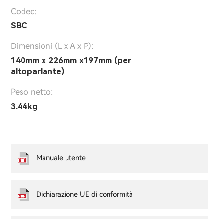
Codec:
SBC
Dimensioni (L x A x P):
140mm x 226mm x197mm (per
altoparlante)
Peso netto:
3.44kg
Manuale utente
Dichiarazione UE di conformità