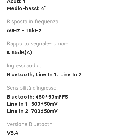
Acuti: 1"
Medio-bassi: 4"
Risposta in frequenza:
60Hz - 18kHz
Rapporto segnale-rumore:
≥ 85dB(A)
Ingressi audio:
Bluetooth, Line In 1, Line In 2
Sensibilità d'ingresso:
Bluetooth: 450±50mFFS
Line In 1: 500±50mV
Line In 2: 700±50mV
Versione Bluetooth:
V5.4