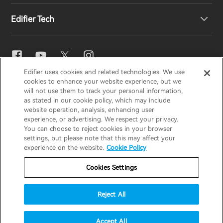
Edifier Tech
Contattaci
Sala stampa
Distributori regionali
Diventa distributore
Impostazioni EQ
Edifier uses cookies and related technologies. We use
EDIFIER
AIRPULSE
STAX
HECATE
cookies to enhance your website experience, but we
Snapdragon Sound™
will not use them to track your personal information,
as stated in our cookie policy, which may include
website operation, analysis, enhancing user
Italia / Italiano
experience, or advertising. We respect your privacy.
Streaming musicale
You can choose to reject cookies in your browser
settings, but please note that this may affect your
Informativa sulla privacy
Informativa sui cookie
experience on the website.
Cookie Policy
Politica di garanzia
Termini di utilizzo
Cookies Settings
Non vendere le mie informazioni
Sicurezza
Reject All
Avviso importante
Copyright © 2026 Edifier. All rights reserved.
Accept All