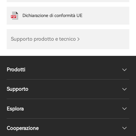
Dichiarazione di conformità UE
Supporto prodotto e tecnico
Prodotti
Supporto
Cuffie
Esplora
Altoparlanti
Dichiarazione di conformità UE
Cooperazione
Supporto prodotto
La nostra storia