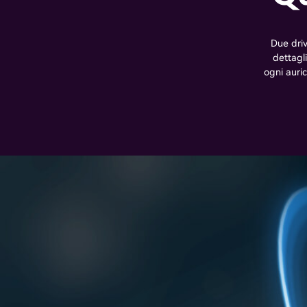
Due driv
dettagl
ogni auri