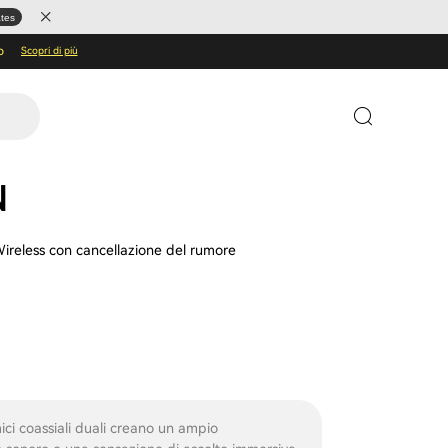
ates
o
Scopri di più
N
Wireless con cancellazione del rumore
ici coassiali duali creano un ampio