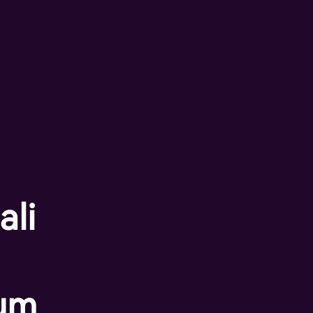
ali
ium