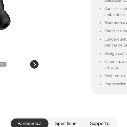
palcoscenico
Cancellazion
ambientale
Bluetooth a
Cancellazion
Lunga durata
per carica 
Design con p
Esperienza d
attivata
Resistente a
Impostazioni
Panoramica
Specifiche
Supporto