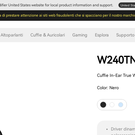
Edifier United States website for local product information and support.
United St
a di prestare attenzione ai siti web fraudolenti che si spacciano per il nostro marchi
Altoparlanti
Cuffie & Auricolari
Gaming
Esplora
Supporto
W240T
Cuffie In-Ear True 
Color:
Nero
Driver dinam