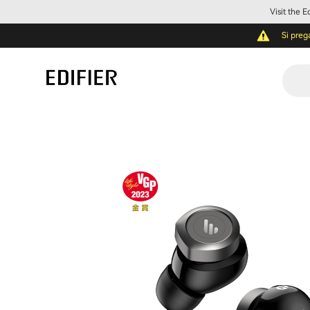
Visit the 
Si preg