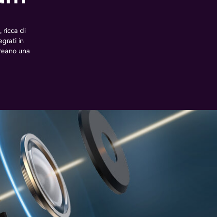
 ricca di
grati in
creano una