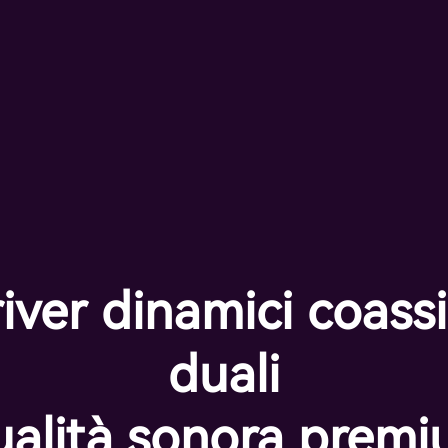
iver dinamici coassi
duali
alità sonora prem