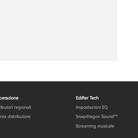
perazione
Edifier Tech
ributori regionali
Impostazioni EQ
nta distributore
Snapdragon Sound™
Streaming musicale