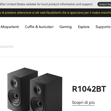
Edifier United States website for local product information and support.
United St
a di prestare attenzione ai siti web fraudolenti che si spacciano per il nostro marchi
Altoparlanti
Cuffie & Auricolari
Gaming
Esplora
Supporto
Supporto
R1042BT
Scopri di più