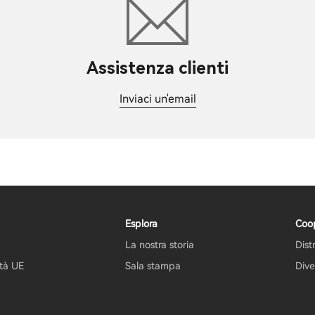
Assistenza clienti
Inviaci un'email
Esplora
Coo
La nostra storia
Dist
ità UE
Sala stampa
Dive