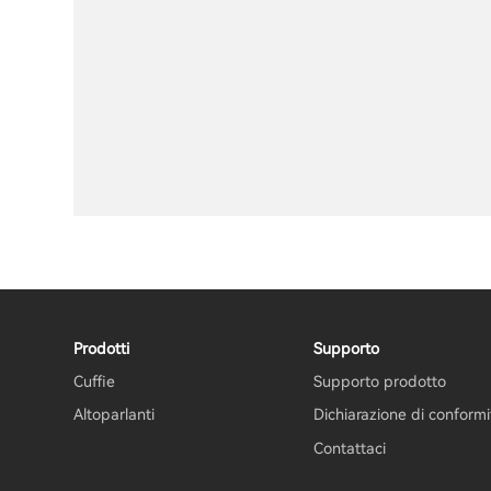
Prodotti
Supporto
Cuffie
Supporto prodotto
Altoparlanti
Dichiarazione di conform
Contattaci