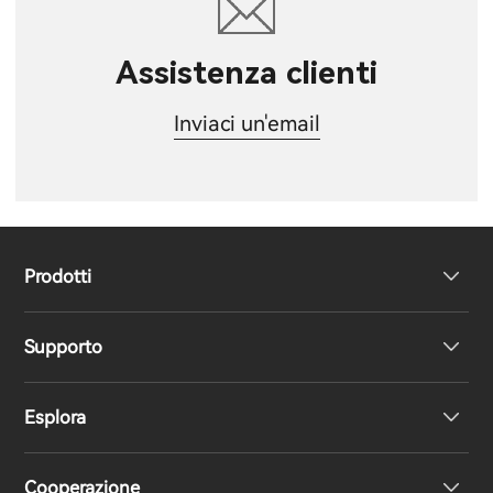
Assistenza clienti
Inviaci un'email
Prodotti
Supporto
Cuffie
Esplora
Altoparlanti
Dichiarazione di conformità UE
Cooperazione