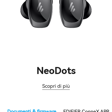
NeoDots
Scopri di più
Documenti & firmware
EDIFIER ConneX APP