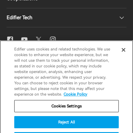
Supporto prodotto
La nostra storia
Edifier Tech
Contattaci
Sala stampa
Distributori regionali
Diventa distributore
Impostazioni EQ
Edifier uses cookies and related technologies. We use
EDIFIER
AIRPULSE
STAX
HECATE
cookies to enhance your website experience, but we
Snapdragon Sound™
will not use them to track your personal information,
as stated in our cookie policy, which may include
website operation, analysis, enhancing user
Italia / Italiano
experience, or advertising. We respect your privacy.
Streaming musicale
You can choose to reject cookies in your browser
settings, but please note that this may affect your
Informativa sulla privacy
Informativa sui cookie
experience on the website.
Cookie Policy
Politica di garanzia
Termini di utilizzo
Cookies Settings
Non vendere le mie informazioni
Sicurezza
Reject All
Avviso importante