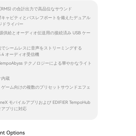
5W (RMS) の合計出力で高品位なサウンド
響キャビティとバスレフポートを備えたデュアル
ンジドライバー
電源供給とオーディオ伝送用の接続済み USB ケー
続でシームレスに音声をストリーミングする
h V5.4 オーディオ受信機
TempoAbyss テクノロジーによる華やかなライト
ク内蔵
、ゲーム向けの複数のプリセットサウンドエフェ
ConneX モバイルアプリおよび EDIFIER TempoHub
タアプリに対応
nt Options