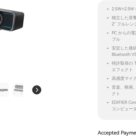
2.5W+2.
独立した音
2" フルレ
PC からの
ブル
安定した接
Bluetoot
特許取得の 
エフェクト
高感度マイ
音楽、映画
クト
EDIFIER 
コンピュー
Accepted Payme