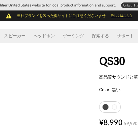
Edifier United States website for local product information and support.
United St
当社ブランドを装った偽サイトにご注意くださいませ
詳しくはこちら
スピーカー
ヘッドホン
ゲーミング
探索する
サポート
QS30
高品質サウンドと華
Color:
黒い
¥8,990
¥9,990