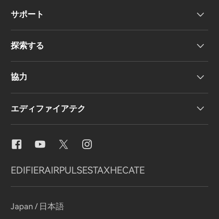
サポート
ヘッドホン
探索する
ワイヤレスイヤーバッド
製品サポート
協力
EU 適合宣言
私たちのストーリー
エディファイアテク
お問い合わせ
ニュースルーム
地域販売代理店
販売代理店になる
イコライザー設定
EDIFIER
AIRPULSE
STAX
HECATE
Snapdragon Sound™
Japan / 日本語
音楽ストリーミング